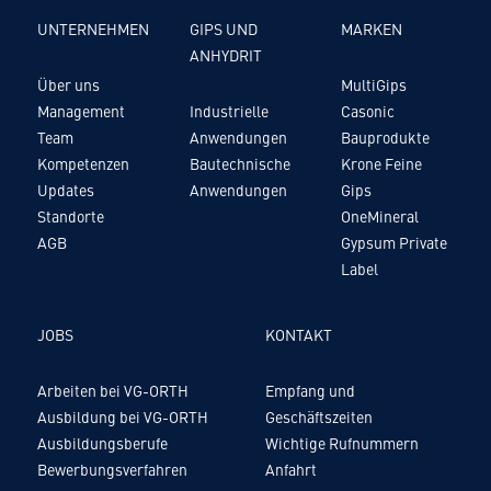
UNTERNEHMEN
GIPS UND
MARKEN
ANHYDRIT
Über uns
MultiGips
Management
Industrielle
Casonic
Team
Anwendungen
Bauprodukte
Kompetenzen
Bautechnische
Krone Feine
Updates
Anwendungen
Gips
Standorte
OneMineral
AGB
Gypsum Private
Label
JOBS
KONTAKT
Arbeiten bei VG-ORTH
Empfang und
Ausbildung bei VG-ORTH
Geschäftszeiten
Ausbildungsberufe
Wichtige Rufnummern
Bewerbungsverfahren
Anfahrt