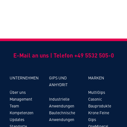
E-Mail an uns
|
Telefon +49 5532 505-0
UNTERNEHMEN
GIPS UND
MARKEN
ANHYDRIT
Über uns
MultiGips
Management
Industrielle
Casonic
Team
Anwendungen
Bauprodukte
Kompetenzen
Bautechnische
Krone Feine
Updates
Anwendungen
Gips
Standorte
OneMineral