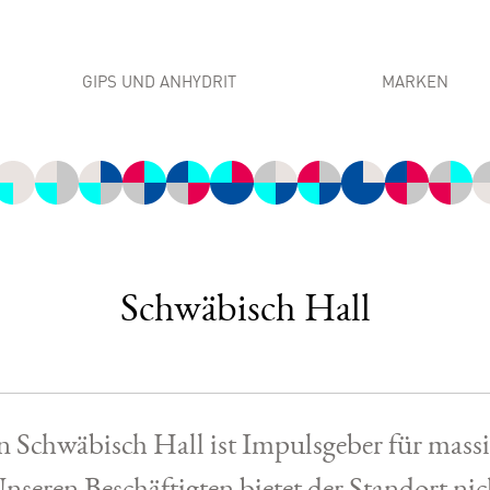
GIPS UND ANHYDRIT
MARKEN
Industrielle Anwendungen
MultiGips
Bautechnische Anwendungen
Casonic Baupr
Krone Feine G
OneMineral
Gypsum Privat
Schwäbisch Hall
chwäbisch Hall ist Impulsgeber für massi
seren Beschäftigten bietet der Standort nich