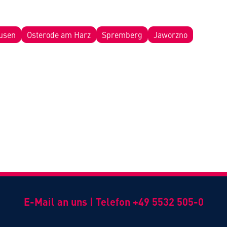
usen
Osterode am Harz
Spremberg
Jaworzno
E-Mail an uns
|
Telefon +49 5532 505-0