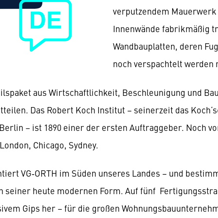
verputzendem Mauerwerk v
Innenwände fabrikmäßig tr
Wandbauplatten, deren Fug
noch verspachtelt werden
ilspaket aus Wirtschaftlichkeit, Beschleunigung und Ba
teilen. Das Robert Koch Institut – seinerzeit das Koch‘sc
 Berlin – ist 1890 einer der ersten Auftraggeber. Noch 
 London, Chicago, Sydney.
ntiert VG‑ORTH im Süden unseres Landes – und bestimmt
n seiner heute modernen Form. Auf fünf Fertigungsstraß
ivem Gips her – für die großen Wohnungsbauunternehme