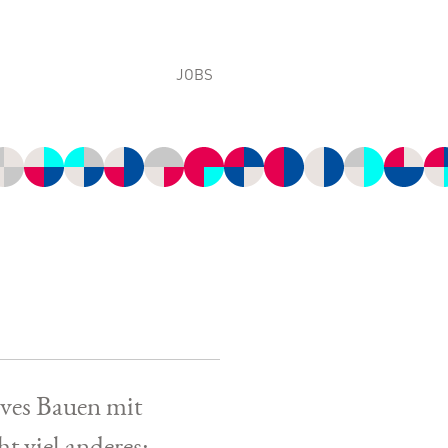
JOBS
Arbeiten bei VG-ORTH
odukte
Ausbildung bei VG-ORTH
ips
Ausbildungsberufe
Bewerbungsverfahren
e Label
Offene Stellen
ves Bauen mit
t viel anderes: