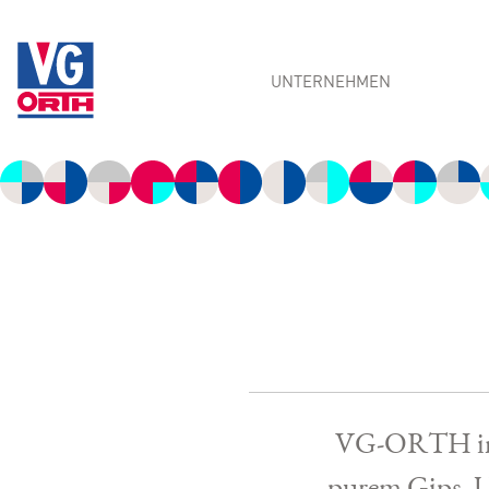
UNTERNEHMEN
Über uns
Management Team
Kompetenzen
Updates
Standorte
VG‑ORTH in S
purem Gips. Un