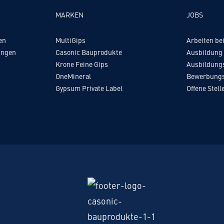
MARKEN
JOBS
en
MultiGips
Arbeiten b
ungen
Casonic Bauprodukte
Ausbildung
Krone Feine Gips
Ausbildung
OneMineral
Bewerbungs
Gypsum Private Label
Offene Stell