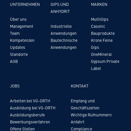
UNTERNEHMEN
GIPS UND
MARKEN
ANHYDRIT
Über uns
MultiGips
Management
Industrielle
Casonic
Team
Anwendungen
Bauprodukte
Kompetenzen
Bautechnische
Krone Feine
Updates
Anwendungen
Gips
Standorte
OneMineral
AGB
Gypsum Private
Label
JOBS
KONTAKT
Arbeiten bei VG-ORTH
Empfang und
Ausbildung bei VG-ORTH
Geschäftszeiten
Ausbildungsberufe
Wichtige Rufnummern
Bewerbungsverfahren
Anfahrt
Offene Stellen
Compliance