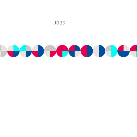
JOBS
Arbeiten bei VG-ORTH
odukte
Ausbildung bei VG-ORTH
ips
Ausbildungsberufe
Bewerbungsverfahren
e Label
Offene Stellen