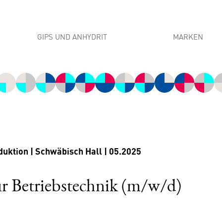
GIPS UND ANHYDRIT
MARKEN
Industrielle Anwendungen
MultiGips
Bautechnische Anwendungen
Casonic Baupr
Krone Feine G
OneMineral
Gypsum Privat
uktion | Schwäbisch Hall | 05.2025
ür Betriebstechnik (m/w/d)