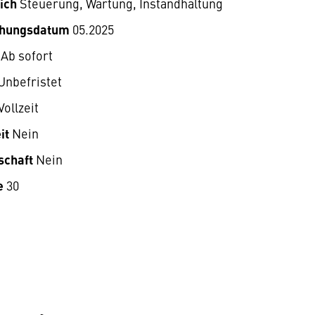
ich
Steuerung, Wartung, Instandhaltung
ichungsdatum
05.2025
Ab sofort
Unbefristet
Vollzeit
it
Nein
schaft
Nein
e
30